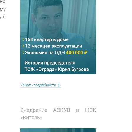
жно
ему
ую
Узнать подробности
Внедрение АСКУВ в ЖСК
«Витязь»