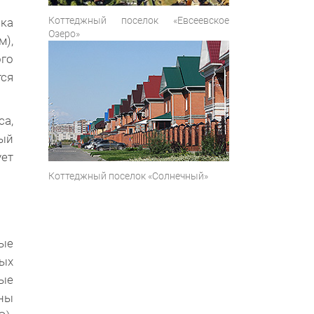
Коттеджный поселок «Евсеевское
ика
Озеро»
),
ого
тся
са,
ный
ет
Коттеджный поселок «Солнечный»
ные
ых
ные
ны