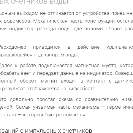
ых счетчиков воды
льсным выходом не отличается от устройства привыч
 водомеров. Механическая часть конструкции остал
ый индикатор расхода воды, где полный оборот ра
Расходомер приводится в действие крыльчатко
вращающейся под напором воды.
Далее к работе подключается магнитная муфта, кото
обрабатывает и передает данные на индикатор. Совер
полный оборот, магнит входит в контакт с датчик
и результат отображается на циферблате.
Это довольно простая схема со сравнительно низк
ценой. Самая уязвимая часть механизма — герметич
контакт — который быстро ломается.
азаний с импульсных счетчиков