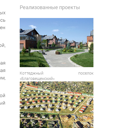
Реализованные проекты
ных
ась
вен
й,
рая
шая
Коттеджный поселок
ом,
«Благовещенский»
ой
ный