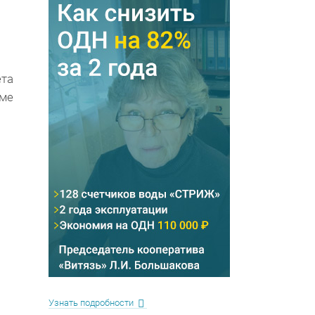
та
име
Узнать подробности