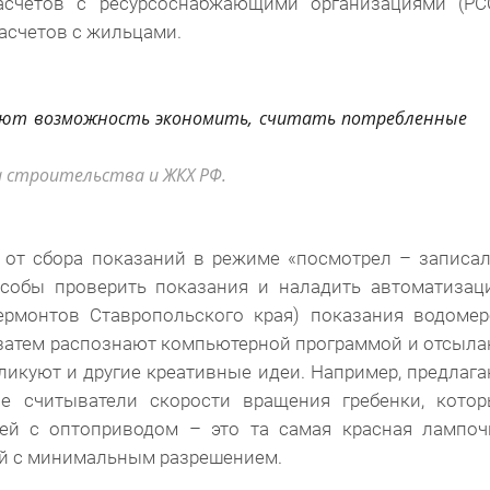
счетов с ресурсоснабжающими организациями (РСО
асчетов с жильцами.
ают возможность экономить, считать потребленные
 строительства и ЖКХ РФ.
 от сбора показаний в режиме «посмотрел – записа
особы проверить показания и наладить автоматиза
 Лермонтов Ставропольского края) показания водоме
 затем распознают компьютерной программой и отсыл
ликуют и другие креативные идеи. Например, предлаг
ие считыватели скорости вращения гребенки, кото
й с оптоприводом – это та самая красная лампочк
ой с минимальным разрешением.