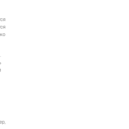
тся
тся
ко
.
ь
й
р,