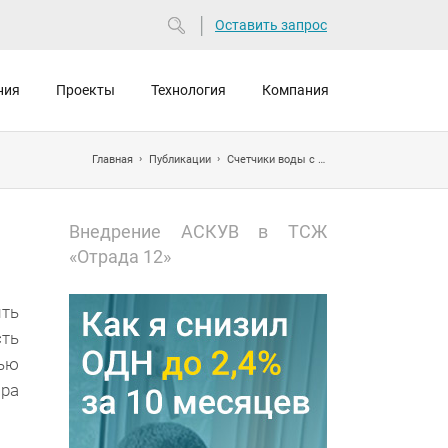
Оставить запрос
ния
Проекты
Технология
Компания
Главная
Публикации
Счетчики воды с импульсным выходом
Внедрение АСКУВ в ТСЖ
«Отрада 12»
ть
сть
ью
ра