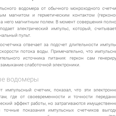
льсного водомера от обычного мокроходного счетч
м магнитом и герметическим контактом (герконом
на него магнитным полем. В момент совершения полн
подает электрический импульс, который, считывае
нальный пульт.
осчетчика отвечает за подсчет длительности импуль
 скорости потока воды. Примечательно, что импульс
тельного источника питания: геркон сам генериру
 замыкание слаботочной электроники.
ые водомеры
т импульсный счетчик, показал, что эти электрон
там, где от своевременности и точности переданн
ческий эффект работы, но затрагиваются имуществен
и точные показания импульсных счетчиков выгод