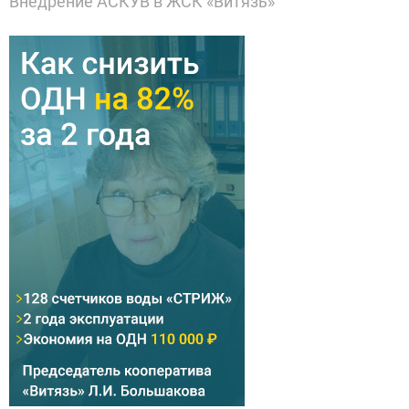
Внедрение АСКУВ в ЖСК «Витязь»