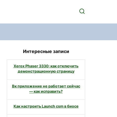
Интересные записи
Xerox Phaser 3330: как отключить
демонстрационную страницу
Вк приложение не работает сейчас
— как исправить?
Как настроить Launch csm в биосе