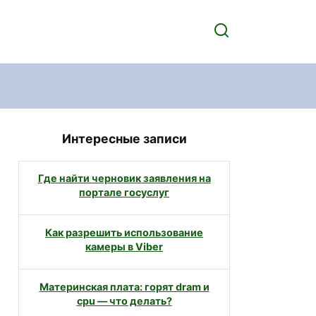
Интересные записи
Где найти черновик заявления на
портале госуслуг
Как разрешить использование
камеры в Viber
Материнская плата: горят dram и
cpu — что делать?