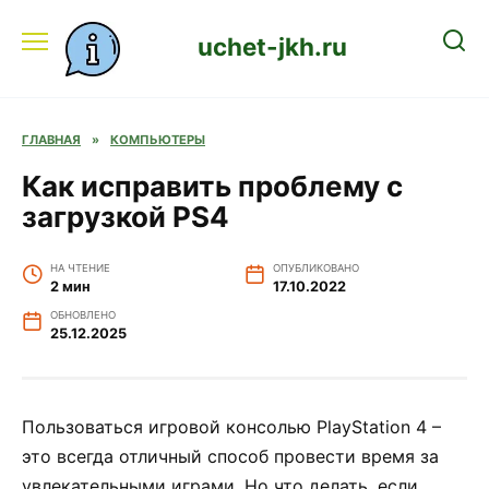
Перейти
к
uchet-jkh.ru
содержанию
ГЛАВНАЯ
»
КОМПЬЮТЕРЫ
Как исправить проблему с
загрузкой PS4
НА ЧТЕНИЕ
ОПУБЛИКОВАНО
2 мин
17.10.2022
ОБНОВЛЕНО
25.12.2025
Пользоваться игровой консолью PlayStation 4 –
это всегда отличный способ провести время за
увлекательными играми. Но что делать, если