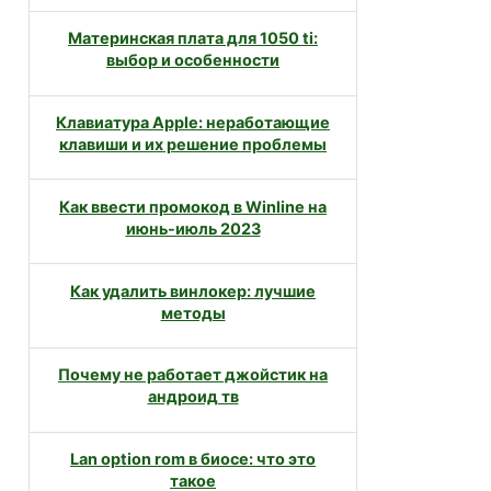
Материнская плата для 1050 ti:
выбор и особенности
Клавиатура Apple: неработающие
клавиши и их решение проблемы
Как ввести промокод в Winline на
июнь-июль 2023
Как удалить винлокер: лучшие
методы
Почему не работает джойстик на
андроид тв
Lan option rom в биосе: что это
такое