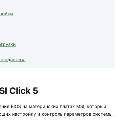
ройки
агрузки
го адаптера
I Click 5
ения BIOS на материнских платах MSI, который
ющих настройку и контроль параметров системы.