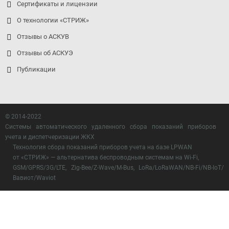
Сертификаты и лицензии
О технологии «СТРИЖ»
Отзывы о АСКУВ
Отзывы об АСКУЭ
Публикации
© 2014-2022
Системы автоматического удаленного сбора показаний приборов
учета и диспетчеризации ЖКХ
Технология сбора показаний приборов учета на базе LPWAN
от «СТРИЖ» — альтернатива беспроводным системам на Wi-Fi,
GSM/GPRS/3G/LTE, Zig-Bee/Z-Wave/M-Bus, LoRa/LoRaWAN/NB-Fi/NB-IoT/
Вавиот/Waviot