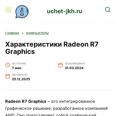
Перейти
к
uchet-jkh.ru
содержанию
ГЛАВНАЯ
»
КОМПЬЮТЕРЫ
Характеристики Radeon R7
Graphics
НА ЧТЕНИЕ
ОПУБЛИКОВАНО
7 мин
31.03.2024
ОБНОВЛЕНО
25.12.2025
Radeon R7 Graphics
– это интегрированное
графическое решение, разработанное компанией
AMD. Оно представляет собой графический