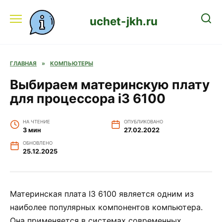
Перейти
к
uchet-jkh.ru
содержанию
ГЛАВНАЯ
»
КОМПЬЮТЕРЫ
Выбираем материнскую плату
для процессора i3 6100
НА ЧТЕНИЕ
ОПУБЛИКОВАНО
3 мин
27.02.2022
ОБНОВЛЕНО
25.12.2025
Материнская плата I3 6100 является одним из
наиболее популярных компонентов компьютера.
Она применяется в системах современных