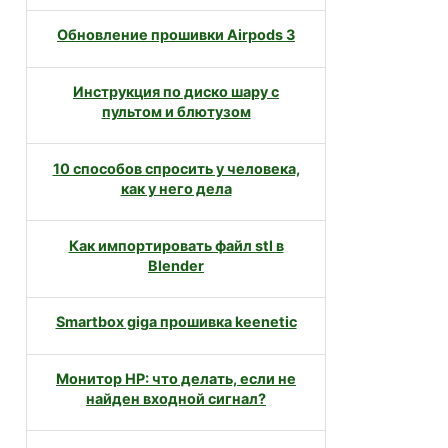
Обновление прошивки Airpods 3
Инструкция по диско шару с
пультом и блютузом
10 способов спросить у человека,
как у него дела
Как импортировать файл stl в
Blender
Smartbox giga прошивка keenetic
Монитор HP: что делать, если не
найден входной сигнал?