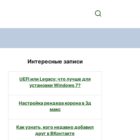
Интересные записи
UEFI или Legacy: что лучше для
установки Windows 7?
Настройка рендера корона в 3д
макс
Как узнать, кого недавно добавил
друг в ВКонтакте