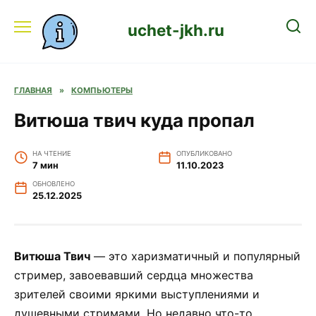
Перейти
к
uchet-jkh.ru
содержанию
ГЛАВНАЯ
»
КОМПЬЮТЕРЫ
Витюша твич куда пропал
НА ЧТЕНИЕ
ОПУБЛИКОВАНО
7 мин
11.10.2023
ОБНОВЛЕНО
25.12.2025
Витюша Твич
— это харизматичный и популярный
стример, завоевавший сердца множества
зрителей своими яркими выступлениями и
душевными стримами. Но недавно что-то