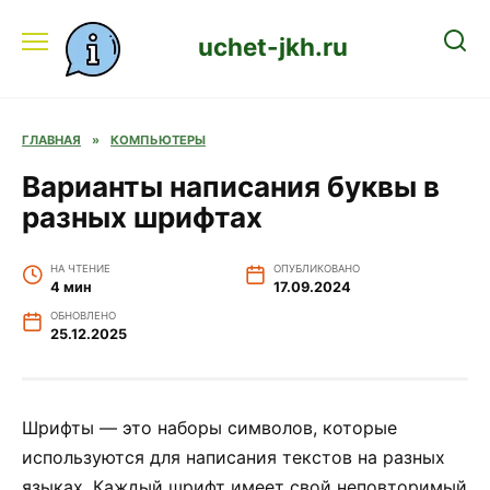
Перейти
к
uchet-jkh.ru
содержанию
ГЛАВНАЯ
»
КОМПЬЮТЕРЫ
Варианты написания буквы в
разных шрифтах
НА ЧТЕНИЕ
ОПУБЛИКОВАНО
4 мин
17.09.2024
ОБНОВЛЕНО
25.12.2025
Шрифты — это наборы символов, которые
используются для написания текстов на разных
языках. Каждый шрифт имеет свой неповторимый