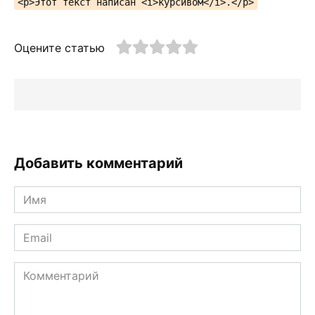
<p>Этот текст написан <i>курсивом</i>.</p>
Оцените статью
Добавить комментарий
Имя
*
Email
*
Комментарий