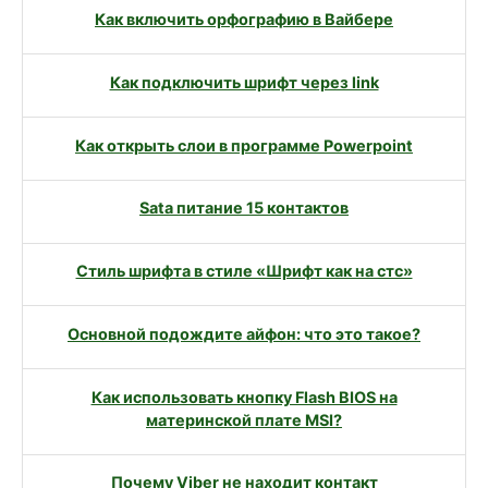
Как включить орфографию в Вайбере
Как подключить шрифт через link
Как открыть слои в программе Powerpoint
Sata питание 15 контактов
Стиль шрифта в стиле «Шрифт как на стс»
Основной подождите айфон: что это такое?
Как использовать кнопку Flash BIOS на
материнской плате MSI?
Почему Viber не находит контакт