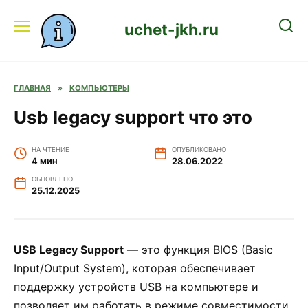
Перейти
к
uchet-jkh.ru
содержанию
ГЛАВНАЯ
»
КОМПЬЮТЕРЫ
Usb legacy support что это
НА ЧТЕНИЕ
ОПУБЛИКОВАНО
4 мин
28.06.2022
ОБНОВЛЕНО
25.12.2025
USB Legacy Support
— это функция BIOS (Basic
Input/Output System), которая обеспечивает
поддержку устройств USB на компьютере и
позволяет им работать в режиме совместимости