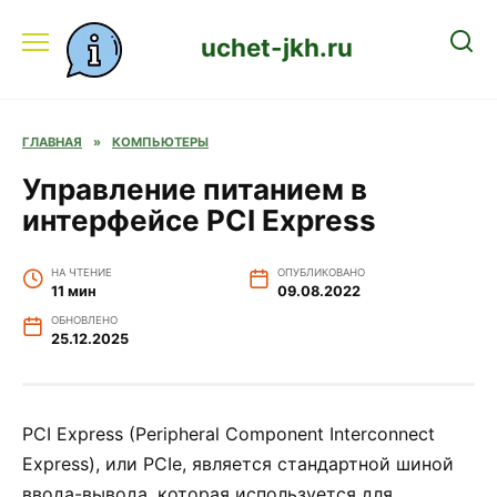
Перейти
к
uchet-jkh.ru
содержанию
ГЛАВНАЯ
»
КОМПЬЮТЕРЫ
Управление питанием в
интерфейсе PCI Express
НА ЧТЕНИЕ
ОПУБЛИКОВАНО
11 мин
09.08.2022
ОБНОВЛЕНО
25.12.2025
PCI Express (Peripheral Component Interconnect
Express), или PCIe, является стандартной шиной
ввода-вывода, которая используется для