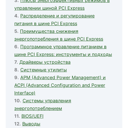
Плюсы энергоэффективных режимов в
управлении шиной PCI Express
Распределение и регулирование
питания в шине PCI Express
Преимущества снижения
энергопотребления в шине PCI Express
Программное управление питанием в
шине PCI Express: инструменты и подходы
Драйверы устройства
Системные утилиты
APM (Advanced Power Management) и
ACPI (Advanced Configuration and Power
Interface)
Системы управления
энергопотреблением
BIOS/UEFI
Выводы