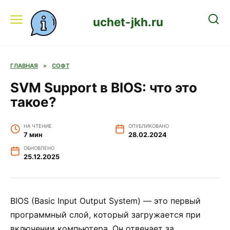
Перейти
к
uchet-jkh.ru
содержанию
ГЛАВНАЯ
»
СОФТ
SVM Support в BIOS: что это
такое?
НА ЧТЕНИЕ
ОПУБЛИКОВАНО
7 мин
28.02.2024
ОБНОВЛЕНО
25.12.2025
BIOS (Basic Input Output System) — это первый
программный слой, который загружается при
включении компьютера. Он отвечает за