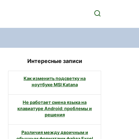
Интересные записи
Как изменить подсветку на
ноутбуке MSI Katana
Не работает смена языка на
клавиатуре Android: проблемы и
решения
Различия между двоичным и
обычным форматами файла Excel