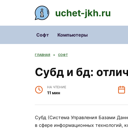
Перейти
к
uchet-jkh.ru
содержанию
Софт
Компьютеры
ГЛАВНАЯ
»
СОФТ
Субд и бд: отли
НА ЧТЕНИЕ
11 мин
Субд (Система Управления Базами Данн
в сфере информационных технологий, к