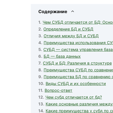
Содержание
Чем СУБД отличается от БД: Осн
Определение БД и СУБД
Отличия между БД и СУБД
Преимущества использования С
СУБД — система управления баз
БД — база данных
СУБД и БД: Различия в структуре
Преимущества СУБД по сравнени
Преимущества БД по сравнению 
Виды СУБД и их особенности
Вопрос-ответ
Чем субд отличается от бд?
Какие основные различия между 
Какие преимущества у субд по с