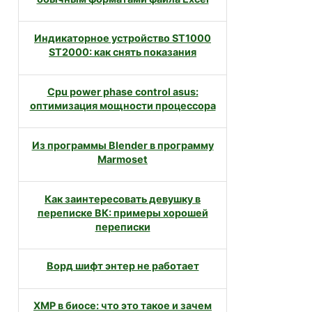
Индикаторное устройство ST1000
ST2000: как снять показания
Cpu power phase control asus:
оптимизация мощности процессора
Из программы Blender в программу
Marmoset
Как заинтересовать девушку в
переписке ВК: примеры хорошей
переписки
Ворд шифт энтер не работает
XMP в биосе: что это такое и зачем