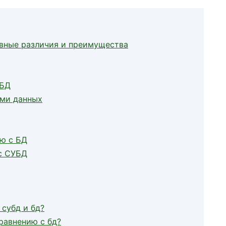
овные различия и преимущества
УБД
ами данных
ю с БД
с СУБД
субд и бд?
равнению с бд?