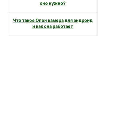
оно нужно?
Что такое Опен камера для андроид
и как она работает