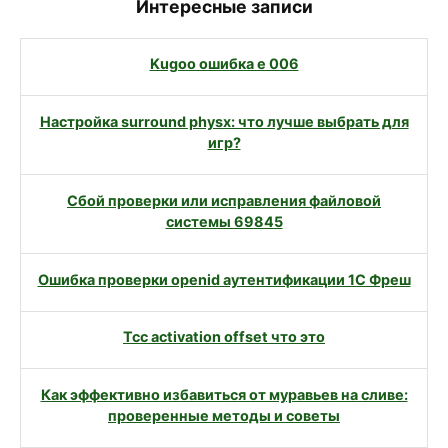
Интересные записи
Kugoo ошибка e 006
Настройка surround physx: что лучше выбрать для
игр?
Сбой проверки или исправления файловой
системы 69845
Ошибка проверки openid аутентификации 1С Фреш
Tcc activation offset что это
Как эффективно избавиться от муравьев на сливе:
проверенные методы и советы