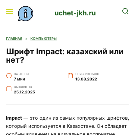
Перейти
к
uchet-jkh.ru
содержанию
ГЛАВНАЯ
»
КОМПЬЮТЕРЫ
Шрифт Impact: казахский или
нет?
НА ЧТЕНИЕ
ОПУБЛИКОВАНО
7 мин
13.08.2022
ОБНОВЛЕНО
25.12.2025
Impact
— это один из самых популярных шрифтов,
который используется в Казахстане. Он обладает
особым влиянием на визуальное восприятие