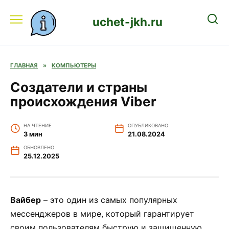
Перейти
к
uchet-jkh.ru
содержанию
ГЛАВНАЯ
»
КОМПЬЮТЕРЫ
Создатели и страны
происхождения Viber
НА ЧТЕНИЕ
ОПУБЛИКОВАНО
3 мин
21.08.2024
ОБНОВЛЕНО
25.12.2025
Вайбер
– это один из самых популярных
мессенджеров в мире, который гарантирует
своим пользователям быструю и защищенную