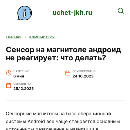
Перейти
к
uchet-jkh.ru
содержанию
ГЛАВНАЯ
»
КОМПЬЮТЕРЫ
Сенсор на магнитоле андроид
не реагирует: что делать?
НА ЧТЕНИЕ
ОПУБЛИКОВАНО
6 мин
24.10.2023
ОБНОВЛЕНО
25.12.2025
Сенсорные магнитолы на базе операционной
системы Android все чаще становятся основным
источником развлечения и навигации в