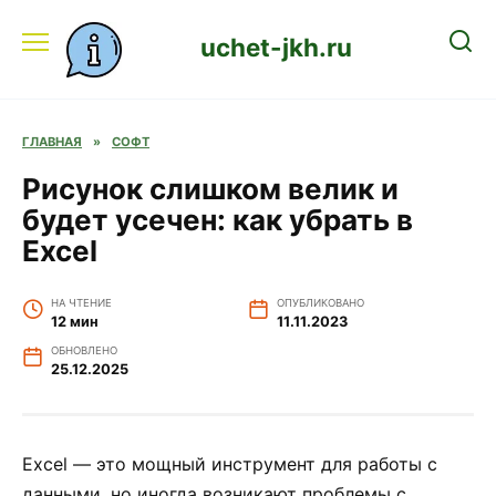
Перейти
к
uchet-jkh.ru
содержанию
ГЛАВНАЯ
»
СОФТ
Рисунок слишком велик и
будет усечен: как убрать в
Excel
НА ЧТЕНИЕ
ОПУБЛИКОВАНО
12 мин
11.11.2023
ОБНОВЛЕНО
25.12.2025
Excel — это мощный инструмент для работы с
данными, но иногда возникают проблемы с