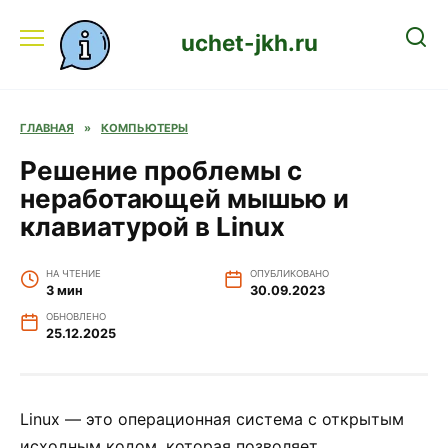
Перейти
к
uchet-jkh.ru
содержанию
ГЛАВНАЯ
»
КОМПЬЮТЕРЫ
Решение проблемы с
неработающей мышью и
клавиатурой в Linux
НА ЧТЕНИЕ
ОПУБЛИКОВАНО
3 мин
30.09.2023
ОБНОВЛЕНО
25.12.2025
Linux — это операционная система с открытым
исходным кодом, которая позволяет