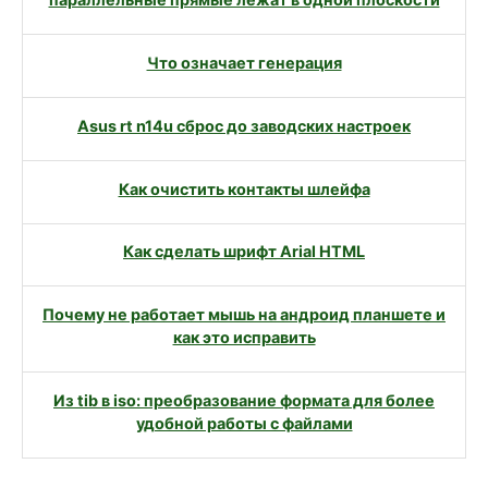
параллельные прямые лежат в одной плоскости
Что означает генерация
Asus rt n14u сброс до заводских настроек
Как очистить контакты шлейфа
Как сделать шрифт Arial HTML
Почему не работает мышь на андроид планшете и
как это исправить
Из tib в iso: преобразование формата для более
удобной работы с файлами