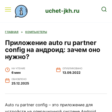
Перейти
к
uchet-jkh.ru
содержанию
ГЛАВНАЯ
»
КОМПЬЮТЕРЫ
Приложение auto ru partner
config на андроид: зачем оно
нужно?
НА ЧТЕНИЕ
ОПУБЛИКОВАНО
6 мин
13.09.2022
ОБНОВЛЕНО
25.12.2025
Auto ru partner config – это приложение для
устройств на операционной системе Android,