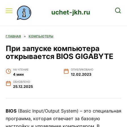
Перейти
к
uchet-jkh.ru
содержанию
ГЛАВНАЯ
»
КОМПЬЮТЕРЫ
При запуске компьютера
открывается BIOS GIGABYTE
НА ЧТЕНИЕ
ОПУБЛИКОВАНО
4 мин
12.02.2023
ОБНОВЛЕНО
25.12.2025
BIOS
(Basic Input/Output System) – это специальная
программа, которая отвечает за базовую
настройку и управление компьютером. В