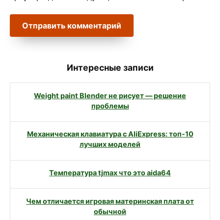
Интересные записи
Weight paint Blender не рисует — решение
проблемы
Механическая клавиатура с AliExpress: топ-10
лучших моделей
Температура tjmax что это aida64
Чем отличается игровая материнская плата от
обычной