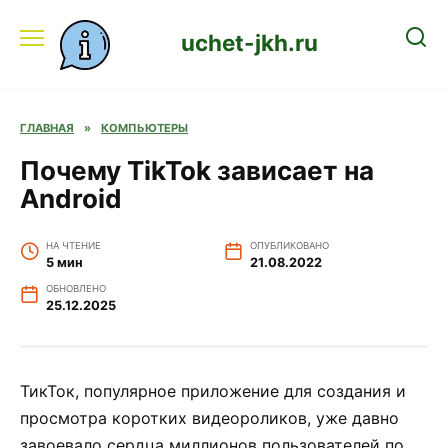
Перейти
к
uchet-jkh.ru
содержанию
ГЛАВНАЯ
»
КОМПЬЮТЕРЫ
Почему TikTok зависает на
Android
НА ЧТЕНИЕ
ОПУБЛИКОВАНО
5 мин
21.08.2022
ОБНОВЛЕНО
25.12.2025
ТикТок, популярное приложение для создания и
просмотра коротких видеороликов, уже давно
завоевало сердца миллионов пользователей по