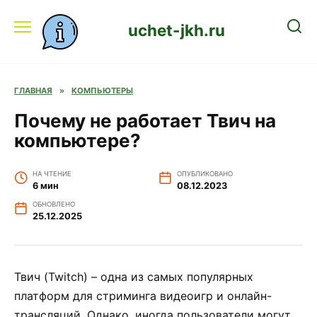
Перейти
к
uchet-jkh.ru
содержанию
ГЛАВНАЯ
»
КОМПЬЮТЕРЫ
Почему не работает Твич на
компьютере?
НА ЧТЕНИЕ
ОПУБЛИКОВАНО
6 мин
08.12.2023
ОБНОВЛЕНО
25.12.2025
Твич (Twitch) – одна из самых популярных
платформ для стриминга видеоигр и онлайн-
трансляций. Однако, иногда пользователи могут