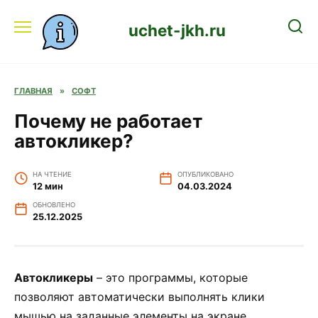
Перейти
к
uchet-jkh.ru
содержанию
ГЛАВНАЯ
»
СОФТ
Почему не работает
автокликер?
НА ЧТЕНИЕ
ОПУБЛИКОВАНО
12 мин
04.03.2024
ОБНОВЛЕНО
25.12.2025
Автокликеры
– это программы, которые
позволяют автоматически выполнять клики
мышью на заданные элементы на экране