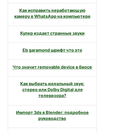
Как исправить неработающую
камеру в WhatsApp на компьютере
Кулер издает странные звуки
Eb garamond шрифт что это
Что значит removable device в биосе
Как выбрать идеальный звук:
стерео или Dolby Digital для
телевизора?
Импорт 3ds в Blender: подробное
руководство