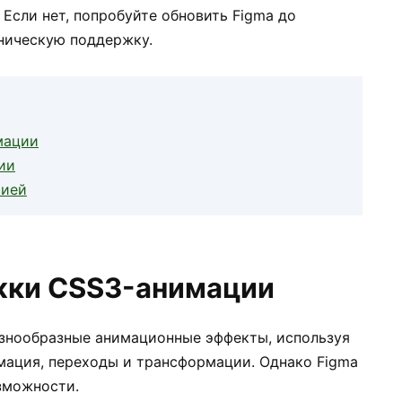
 Если нет, попробуйте обновить Figma до
хническую поддержку.
мации
ии
сией
жки CSS3-анимации
азнообразные анимационные эффекты, используя
имация, переходы и трансформации. Однако Figma
зможности.