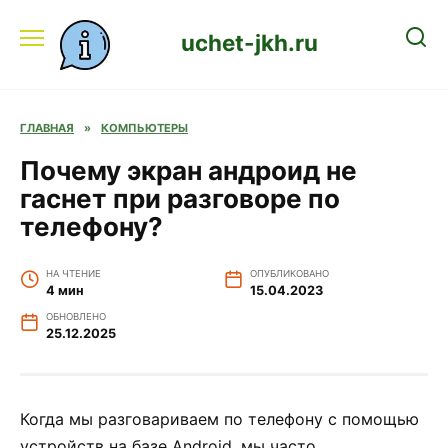
Перейти
к
uchet-jkh.ru
содержанию
ГЛАВНАЯ
»
КОМПЬЮТЕРЫ
Почему экран андроид не
гаснет при разговоре по
телефону?
НА ЧТЕНИЕ
ОПУБЛИКОВАНО
4 мин
15.04.2023
ОБНОВЛЕНО
25.12.2025
Когда мы разговариваем по телефону с помощью
устройств на базе Android, мы часто