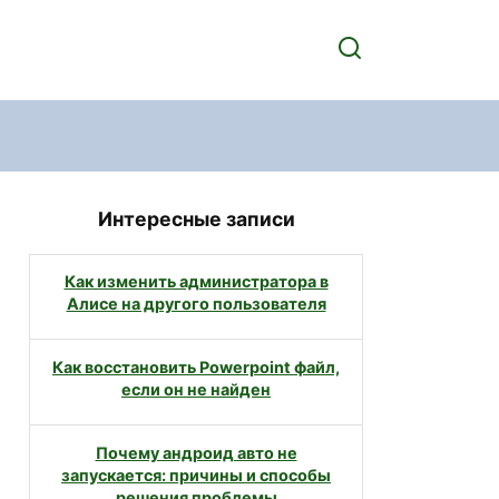
Интересные записи
Как изменить администратора в
Алисе на другого пользователя
Как восстановить Powerpoint файл,
если он не найден
Почему андроид авто не
запускается: причины и способы
решения проблемы