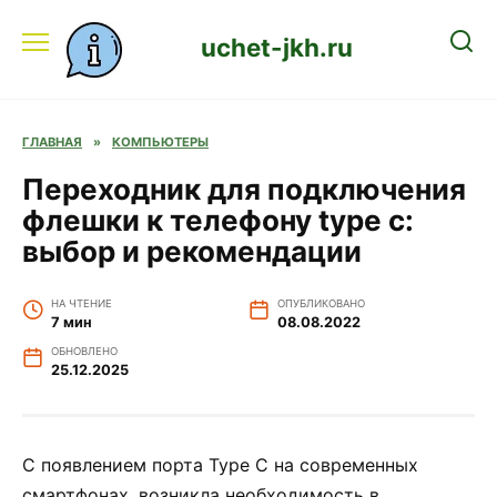
Перейти
к
uchet-jkh.ru
содержанию
ГЛАВНАЯ
»
КОМПЬЮТЕРЫ
Переходник для подключения
флешки к телефону type c:
выбор и рекомендации
НА ЧТЕНИЕ
ОПУБЛИКОВАНО
7 мин
08.08.2022
ОБНОВЛЕНО
25.12.2025
С появлением порта Type C на современных
смартфонах, возникла необходимость в