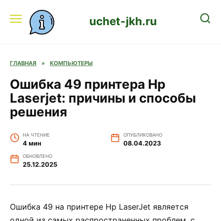
Перейти
к
uchet-jkh.ru
содержанию
ГЛАВНАЯ
»
КОМПЬЮТЕРЫ
Ошибка 49 принтера Hp
Laserjet: причины и способы
решения
НА ЧТЕНИЕ
ОПУБЛИКОВАНО
4 мин
08.04.2023
ОБНОВЛЕНО
25.12.2025
Ошибка 49 на принтере Hp LaserJet является
одной из самых распространенных проблем, с