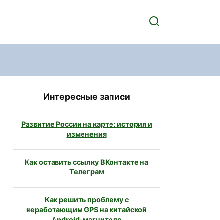
Интересные записи
Развитие России на карте: история и
изменения
Как оставить ссылку ВКонтакте на
Телеграм
Как решить проблему с
неработающим GPS на китайской
Android-магнитоле