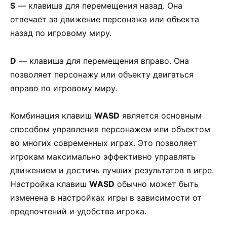
S
— клавиша для перемещения назад. Она
отвечает за движение персонажа или объекта
назад по игровому миру.
D
— клавиша для перемещения вправо. Она
позволяет персонажу или объекту двигаться
вправо по игровому миру.
Комбинация клавиш
WASD
является основным
способом управления персонажем или объектом
во многих современных играх. Это позволяет
игрокам максимально эффективно управлять
движением и достичь лучших результатов в игре.
Настройка клавиш
WASD
обычно может быть
изменена в настройках игры в зависимости от
предпочтений и удобства игрока.