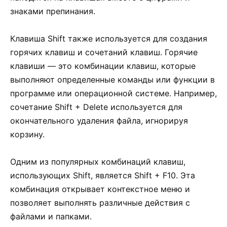
знаками препинания.
Клавиша Shift также используется для создания
горячих клавиш и сочетаний клавиш. Горячие
клавиши — это комбинации клавиш, которые
выполняют определенные команды или функции в
программе или операционной системе. Например,
сочетание Shift + Delete используется для
окончательного удаления файла, игнорируя
корзину.
Одним из популярных комбинаций клавиш,
использующих Shift, является Shift + F10. Эта
комбинация открывает контекстное меню и
позволяет выполнять различные действия с
файлами и папками.