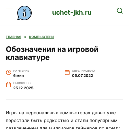
Перейти
к
uchet-jkh.ru
содержанию
ГЛАВНАЯ
»
КОМПЬЮТЕРЫ
Обозначения на игровой
клавиатуре
НА ЧТЕНИЕ
ОПУБЛИКОВАНО
6 мин
05.07.2022
ОБНОВЛЕНО
25.12.2025
Игры на персональных компьютерах давно уже
перестали быть редкостью и стали популярным
развлечением для миллионов геймеров по всему