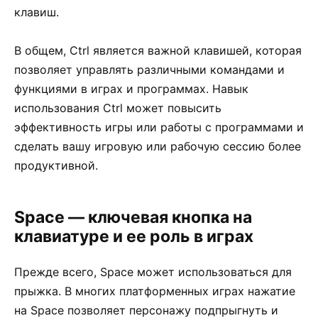
клавиш.
В общем, Ctrl является важной клавишей, которая
позволяет управлять различными командами и
функциями в играх и программах. Навык
использования Ctrl может повысить
эффективность игры или работы с программами и
сделать вашу игровую или рабочую сессию более
продуктивной.
Space — ключевая кнопка на
клавиатуре и ее роль в играх
Прежде всего, Space может использоваться для
прыжка. В многих платформенных играх нажатие
на Space позволяет персонажу подпрыгнуть и