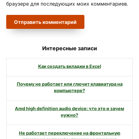
браузере для последующих моих комментариев.
Интересные записи
Как создать вкладки в Excel
Почему не работает или глючит клавиатура на
компьютере?
Amd high definition audio device: что это и зачем
нужно?
Не работает переключение на фронтальную