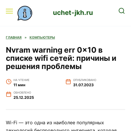
Перейти
к
uchet-jkh.ru
содержанию
ГЛАВНАЯ
»
КОМПЬЮТЕРЫ
Nvram warning err 0x10 в
списке wifi сетей: причины и
решения проблемы
НА ЧТЕНИЕ
ОПУБЛИКОВАНО
11 мин
31.07.2023
ОБНОВЛЕНО
25.12.2025
Wi-Fi — это одна из наиболее популярных
технологий беспроводного интернета, которая