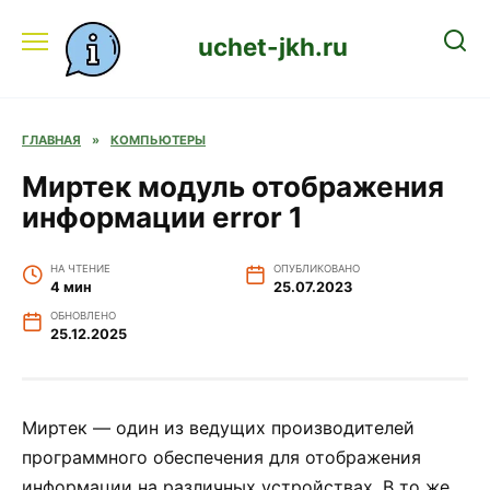
Перейти
к
uchet-jkh.ru
содержанию
ГЛАВНАЯ
»
КОМПЬЮТЕРЫ
Миртек модуль отображения
информации error 1
НА ЧТЕНИЕ
ОПУБЛИКОВАНО
4 мин
25.07.2023
ОБНОВЛЕНО
25.12.2025
Миртек — один из ведущих производителей
программного обеспечения для отображения
информации на различных устройствах. В то же