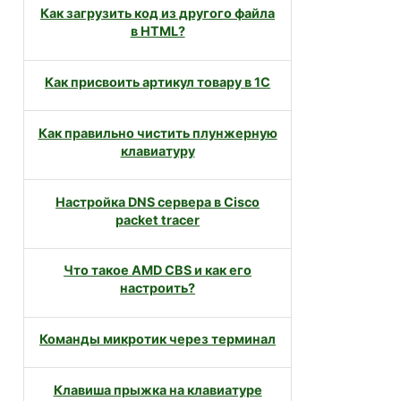
Как загрузить код из другого файла
в HTML?
Как присвоить артикул товару в 1С
Как правильно чистить плунжерную
клавиатуру
Настройка DNS сервера в Cisco
packet tracer
Что такое AMD CBS и как его
настроить?
Команды микротик через терминал
Клавиша прыжка на клавиатуре