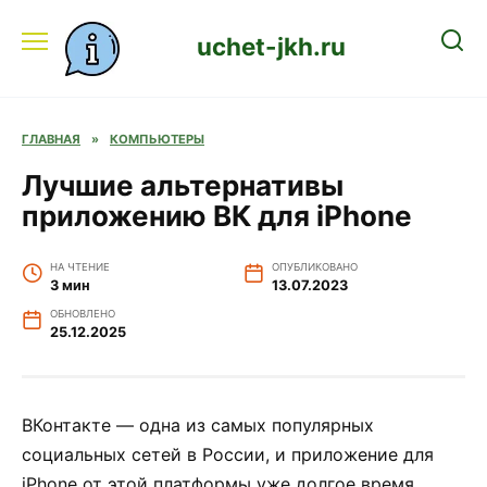
Перейти
к
uchet-jkh.ru
содержанию
ГЛАВНАЯ
»
КОМПЬЮТЕРЫ
Лучшие альтернативы
приложению ВК для iPhone
НА ЧТЕНИЕ
ОПУБЛИКОВАНО
3 мин
13.07.2023
ОБНОВЛЕНО
25.12.2025
ВКонтакте — одна из самых популярных
социальных сетей в России, и приложение для
iPhone от этой платформы уже долгое время