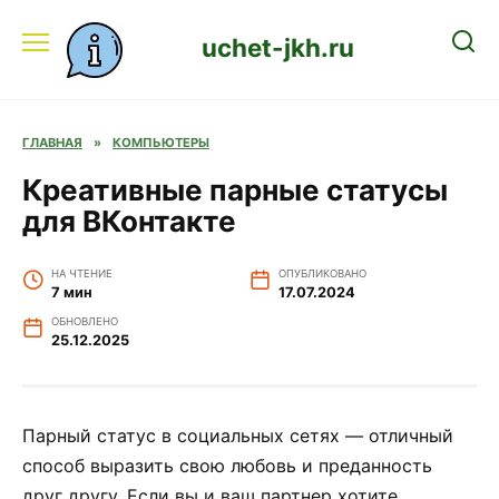
Перейти
к
uchet-jkh.ru
содержанию
ГЛАВНАЯ
»
КОМПЬЮТЕРЫ
Креативные парные статусы
для ВКонтакте
НА ЧТЕНИЕ
ОПУБЛИКОВАНО
7 мин
17.07.2024
ОБНОВЛЕНО
25.12.2025
Парный статус в социальных сетях — отличный
способ выразить свою любовь и преданность
друг другу. Если вы и ваш партнер хотите