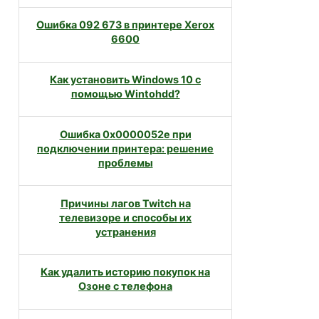
Ошибка 092 673 в принтере Xerox
6600
Как установить Windows 10 с
помощью Wintohdd?
Ошибка 0x0000052e при
подключении принтера: решение
проблемы
Причины лагов Twitch на
телевизоре и способы их
устранения
Как удалить историю покупок на
Озоне с телефона