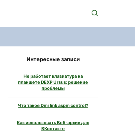
Интересные записи
Не работает клавиатура на
планшете DEXP Ursus: решение
проблемы
Что такое Dmi link aspm control?
Как использовать Веб-архив для
ВКонтакте