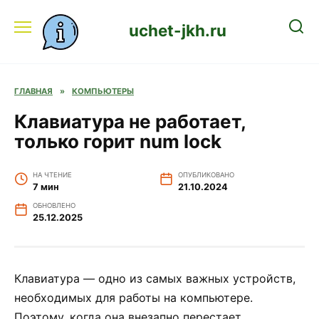
Перейти
к
uchet-jkh.ru
содержанию
ГЛАВНАЯ
»
КОМПЬЮТЕРЫ
Клавиатура не работает,
только горит num lock
НА ЧТЕНИЕ
ОПУБЛИКОВАНО
7 мин
21.10.2024
ОБНОВЛЕНО
25.12.2025
Клавиатура — одно из самых важных устройств,
необходимых для работы на компьютере.
Поэтому, когда она внезапно перестает