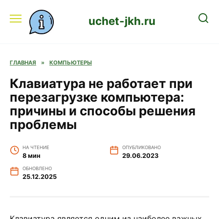
Перейти
к
uchet-jkh.ru
содержанию
ГЛАВНАЯ
»
КОМПЬЮТЕРЫ
Клавиатура не работает при
перезагрузке компьютера:
причины и способы решения
проблемы
НА ЧТЕНИЕ
ОПУБЛИКОВАНО
8 мин
29.06.2023
ОБНОВЛЕНО
25.12.2025
Клавиатура является одним из наиболее важных