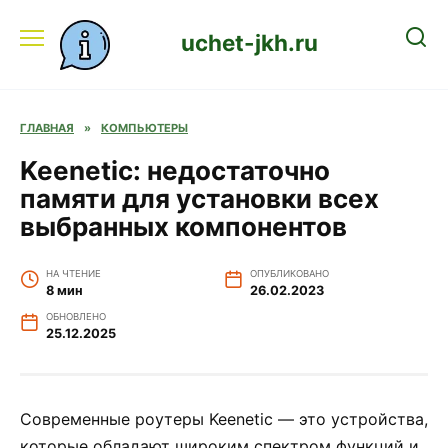
Перейти
к
uchet-jkh.ru
содержанию
ГЛАВНАЯ
»
КОМПЬЮТЕРЫ
Keenetic: недостаточно
памяти для установки всех
выбранных компонентов
НА ЧТЕНИЕ
ОПУБЛИКОВАНО
8 мин
26.02.2023
ОБНОВЛЕНО
25.12.2025
Современные роутеры Keenetic — это устройства,
которые обладают широким спектром функций и