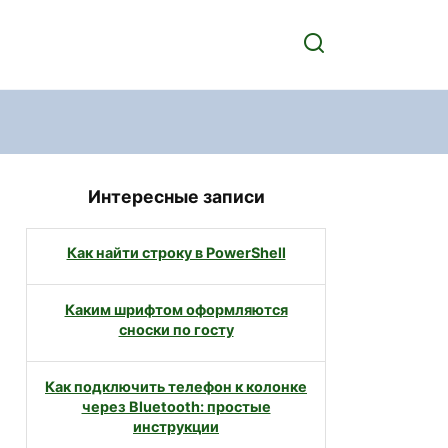
Интересные записи
Как найти строку в PowerShell
Каким шрифтом оформляются
сноски по госту
Как подключить телефон к колонке
через Bluetooth: простые
инструкции