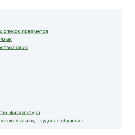
: список предметов
 язык
ествознание
тво, физкультура
ветской этики, трудовое обучение