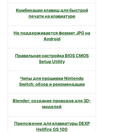
Комбинации клавиш для быстрой
печати на клавиатуре
Не поддерживается формат JPG на
Android
Правильная настройка BIOS CMOS
Setup Utility
Чипы для прошивки Nintendo
Switch: обзор и рекомендации
Blender: создание проводов для 3D-
моделей
Приложение для клавиатуры DEXP
Hellfire GS 100