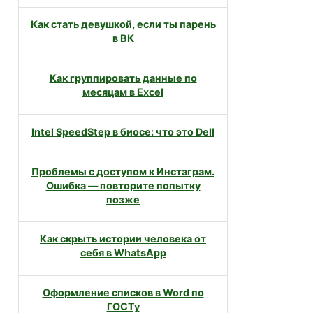
Как стать девушкой, если ты парень
в ВК
Как группировать данные по
месяцам в Excel
Intel SpeedStep в биосе: что это Dell
Проблемы с доступом к Инстаграм.
Ошибка — повторите попытку
позже
Как скрыть истории человека от
себя в WhatsApp
Оформление списков в Word по
ГОСТу