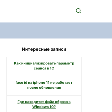
Интересные записи
Как инициализировать параметр
сеанса в 1С
face id на iphone 11 не работает
после обновления
Где находится файл образа в
Windows 10?