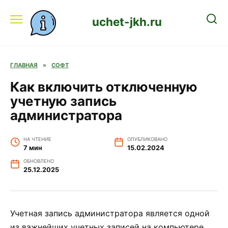
Перейти
к
uchet-jkh.ru
содержанию
ГЛАВНАЯ
»
СОФТ
Как включить отключенную
учетную запись
администратора
НА ЧТЕНИЕ
ОПУБЛИКОВАНО
7 мин
15.02.2024
ОБНОВЛЕНО
25.12.2025
Учетная запись администратора является одной
из важнейших учетных записей на компьютере