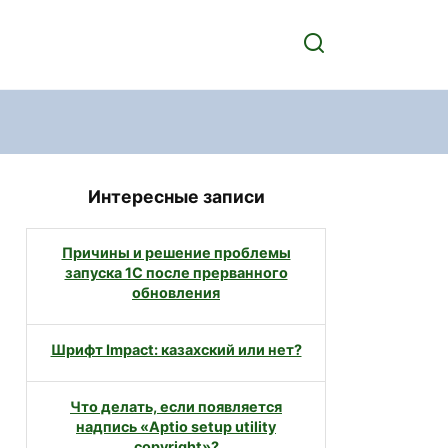
Интересные записи
Причины и решение проблемы
запуска 1С после прерванного
обновления
Шрифт Impact: казахский или нет?
Что делать, если появляется
надпись «Aptio setup utility
copyright»?