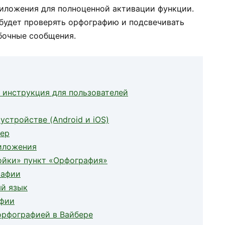
риложения для полноценной активации функции.
 будет проверять орфографию и подсвечивать
бочные сообщения.
 инструкция для пользователей
устройстве (Android и iOS)
бер
риложения
ройки» пункт «Орфография»
рафии
ый язык
афии
орфографией в Вайбере