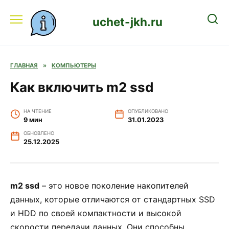
Перейти
к
uchet-jkh.ru
содержанию
ГЛАВНАЯ
»
КОМПЬЮТЕРЫ
Как включить m2 ssd
НА ЧТЕНИЕ
ОПУБЛИКОВАНО
9 мин
31.01.2023
ОБНОВЛЕНО
25.12.2025
m2 ssd
– это новое поколение накопителей
данных, которые отличаются от стандартных SSD
и HDD по своей компактности и высокой
скорости передачи данных. Они способны