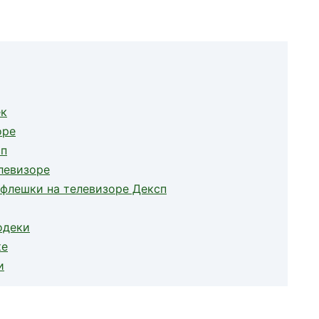
ек
оре
сп
левизоре
флешки на телевизоре Дексп
одеки
ке
и