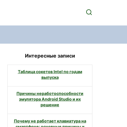
Интересные записи
Таблица сокетов Intel по годам
выпуска
Причины неработоспособности
эмулятора Android Studio и их
решение
Почему не работает клавиатура на
смартфоне: основные причины и