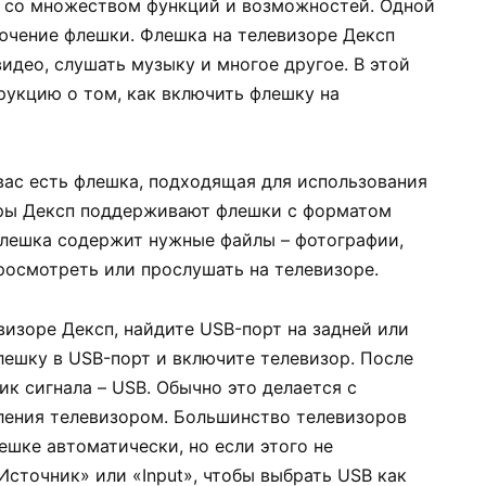
и со множеством функций и возможностей. Одной
ючение флешки. Флешка на телевизоре Дексп
идео, слушать музыку и многое другое. В этой
укцию о том, как включить флешку на
 вас есть флешка, подходящая для использования
оры Дексп поддерживают флешки с форматом
 флешка содержит нужные файлы – фотографии,
росмотреть или прослушать на телевизоре.
визоре Дексп, найдите USB-порт на задней или
лешку в USB-порт и включите телевизор. После
к сигнала – USB. Обычно это делается с
ления телевизором. Большинство телевизоров
шке автоматически, но если этого не
Источник» или «Input», чтобы выбрать USB как