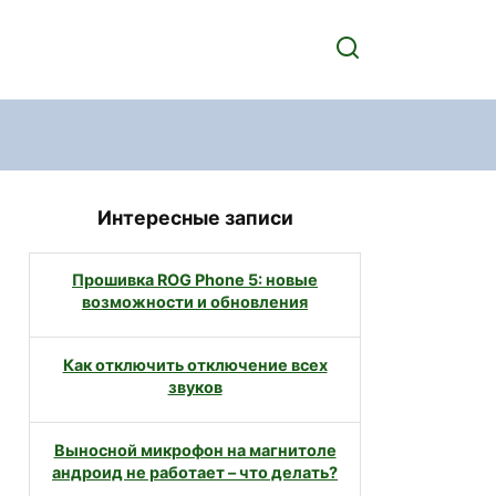
Интересные записи
Прошивка ROG Phone 5: новые
возможности и обновления
Как отключить отключение всех
звуков
Выносной микрофон на магнитоле
андроид не работает – что делать?