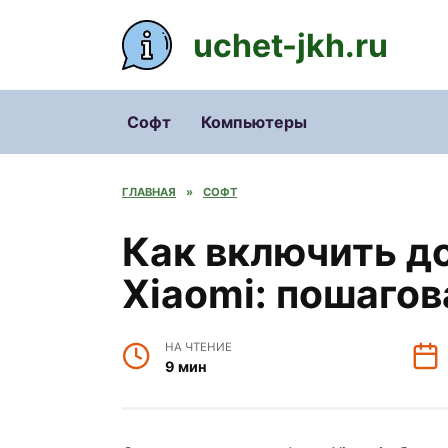
Перейти
к
uchet-jkh.ru
содержанию
Софт
Компьютеры
ГЛАВНАЯ
»
СОФТ
Как включить д
Xiaomi: пошаго
НА ЧТЕНИЕ
9 мин