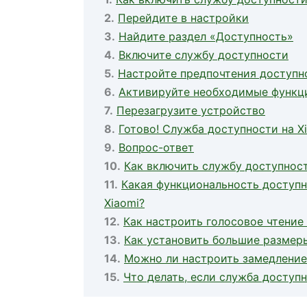
Перейдите в настройки
Найдите раздел «Доступность»
Включите службу доступности
Настройте предпочтения доступн
Активируйте необходимые функц
Перезагрузите устройство
Готово! Служба доступности на X
Вопрос-ответ
Как включить службу доступност
Какая функциональность доступн
Xiaomi?
Как настроить голосовое чтение 
Как установить большие размеры
Можно ли настроить замедление 
Что делать, если служба доступн