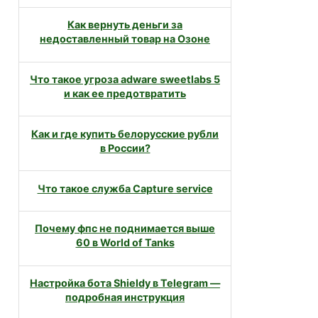
Как вернуть деньги за
недоставленный товар на Озоне
Что такое угроза adware sweetlabs 5
и как ее предотвратить
Как и где купить белорусские рубли
в России?
Что такое служба Capture service
Почему фпс не поднимается выше
60 в World of Tanks
Настройка бота Shieldy в Telegram —
подробная инструкция