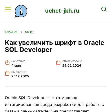
Перейти
к
uchet-jkh.ru
содержанию
ГЛАВНАЯ
»
СОФТ
Как увеличить шрифт в Oracle
SQL Developer
НА ЧТЕНИЕ
ОПУБЛИКОВАНО
4 мин
25.02.2024
ОБНОВЛЕНО
25.12.2025
Oracle SQL Developer — это мощная
интегрированная среда разработки для работы с
базами данных Oracle. Она предоставляет